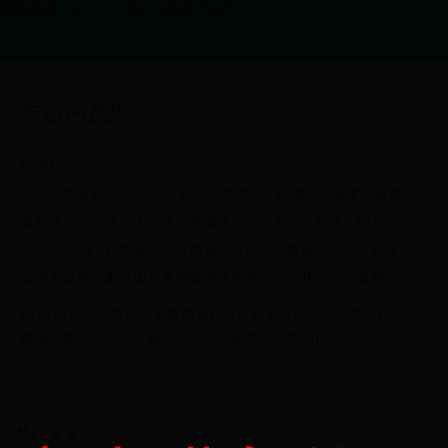
网游最新活动中心 - 热门游戏限时福利
茭白的意思
玩家社区
3409
2026-01-22 07:44:26
茭白，拼音是：jiāo bái。名词。意思是：植物名。禾木科菰属，
多年生草本。生长于沼泽、溪涧等浅水地方。叶互生，细长，约一
公尺，从地下根茎长出，叶鞘基部有细毛。夏秋间开花，单性花，
呈锥形花序。嫩茎因被黑穗菌寄生而肥大成笋状，可供食用。
610121开头的身份证是陕西省西安市长安县的行政区划代码
雌雄同体的七彩少女蜗牛，不可描述时，只想当汉子！
热门文章