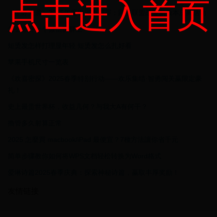
点击进入首页
《星际来袭》2025年度银河争霸赛：跨服联盟战暨新版本庆典活动
怎么做好一个微信群群主
短烫发怎样打理显年轻 短烫发怎么扎好看
苹果手机尺寸一览表
《欢喜密探》2025春季特别行动——欢乐集结·智勇闯关赢限定豪
礼！
史上最贵世界杯，收益几何？与我大A有何干？
撸管多久射算正常
2025 怎麼買 macbook/iPad 最便宜？7種方法讓你省千元
简单步骤教你如何将WPS文档轻松转换为Word格式
爱琳诗篇2025春季庆典：探索神秘诗篇，赢取丰厚奖励！
友情链接