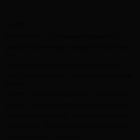
热门文章
异世江湖·群侠聚首——2025跨服巅峰对决暨全服庆典活动
有魔性西游2025春季狂欢盛典：探索神秘西游世界，赢取丰厚奖
励！
《明日边境》2025年5月18日全球跨服巅峰争霸赛盛大开启！
《黑金》史诗级跨服觉醒之战——2025年3月29日能源核心争夺赛
震撼开启
不朽之守护：2025年春季守护者集结大行动，开启你的传奇冒险！
梦幻精灵王：2025春季精灵觉醒盛典，开启你的奇幻冒险之旅！
《天空岛传说》2025春季探险季：天空岛的隐秘宝藏与无限挑战
斗破苍穹异火重燃：异火降临·苍穹之巅巅峰挑战庆典限时开启！
欢乐修仙：修仙大冒险，成就仙界之巅！