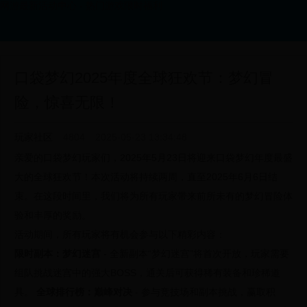
网游最新活动中心 - 热门游戏限时福利
口袋梦幻2025年度全球狂欢节：梦幻冒
险，惊喜无限！
玩家社区
4804
2025-05-23 13:34:48
亲爱的口袋梦幻玩家们，2025年5月23日将迎来口袋梦幻年度最盛
大的全球狂欢节！本次活动将持续两周，直至2025年6月6日结
束。在这段时间里，我们将为所有玩家带来前所未有的梦幻冒险体
验和丰厚的奖励。
活动期间，所有玩家将有机会参与以下精彩内容：
限时副本：梦幻迷宫
- 全新副本“梦幻迷宫”将首次开放，玩家需要
组队挑战迷宫中的强大BOSS，通关后可获得稀有装备和珍稀道
具。
全球排行榜：巅峰对决
- 参与竞技场和副本挑战，赢取积