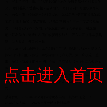
分，登上全球排行榜。排名前100的玩家将获得专属称号和限量坐
骑。
每日签到：惊喜礼包
- 活动期间，每日签到即可领取豪华礼
包，包含金币、经验药水和强化材料，连续签到7天更可获得神秘
宝箱！
限时抽奖：梦幻转盘
- 消耗活动积分即可参与梦幻转盘抽
奖，有机会获得稀有宠物、高级技能书和传说级装备。
社交活
动：好友助力
- 邀请好友回归或新玩家加入，双方均可获得丰厚奖
励，助力越多，奖励越丰厚！
此外，活动期间还将推出全新剧情章节“梦幻起源”，玩家可以深入
探索口袋梦幻的世界观，解锁隐藏任务和彩蛋。为了庆祝这一盛
事，游戏内商城还将推出限时折扣，所有道具和皮肤均享受8折优
点击进入首页
惠！
不要错过这次千载难逢的机会，快来加入口袋梦幻2025年度全球
狂欢节，开启你的梦幻冒险之旅吧！更多活动详情请关注游戏内公
告。
猎龙行动：2025年5月23日全球玩家集结，挑战巨龙之王！
COS坦克大战——2025年度全球终极挑战赛