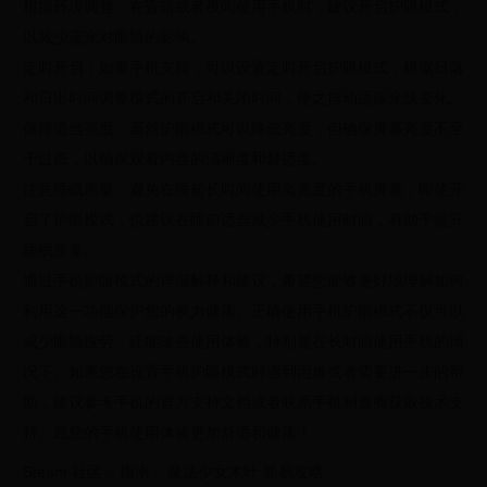
根据环境调整：在昏暗或者夜间使用手机时，建议开启护眼模式，
以减少蓝光对眼睛的影响。
定时开启：如果手机支持，可以设置定时开启护眼模式，根据日落
和日出时间调整模式的开启和关闭时间，使之自动适应光线变化。
保持适当亮度：虽然护眼模式可以降低亮度，但确保屏幕亮度不至
于过低，以确保观看内容的清晰度和舒适度。
注意睡眠质量：避免在睡前长时间使用高亮度的手机屏幕，即使开
启了护眼模式，也建议在睡前适当减少手机使用时间，有助于提升
睡眠质量。
通过手机护眼模式的详细解释和建议，希望您能够更好地理解如何
利用这一功能保护您的视力健康。正确使用手机护眼模式不仅可以
减少眼睛疲劳，还能改善使用体验，特别是在长时间使用手机的情
况下。如果您在设置手机护眼模式时遇到困难或者需要进一步的帮
助，建议参考手机的官方支持文档或者联系手机制造商获取技术支
持。愿您的手机使用体验更加舒适和健康！
Steam 社区 :: 指南 :: 魔法少女木叶 简易攻略