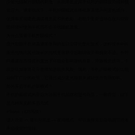
少蓝光辐射对眼睛的刺激，从而降低使用手机时的眼睛疲劳感和视
觉压力。通常情况下，手机护眼模式会降低屏幕显示的蓝色成分，
使屏幕呈现暖色调或者更柔和的色彩，有助于更舒适地在夜间或昏
暗环境中使用手机而不会干扰睡眠质量。
为什么需要手机护眼模式？
现代智能手机屏幕通常使用的是LED背光显示技术，这种技术中的
蓝色光线比其他波长的光线更容易引起眼睛疲劳和视觉不适。长时
间暴露在高强度的蓝光下可能会影响睡眠质量，导致视觉疲劳、干
眼症状加重甚至可能增加患眼疾风险。因此，手机护眼模式的出现
得到了广泛的欢迎，它通过减少蓝光辐射来减轻这些负面影响。
如何开启手机护眼模式？
手机护眼模式的开启方法因手机品牌和型号而异，一般而言，以下
是几种常见的开启方式：
iPhone（iOS系统）
进入设置 -> 显示与亮度 -> 夜间模式，可以选择开启自动调节或者
手动设置时间段。