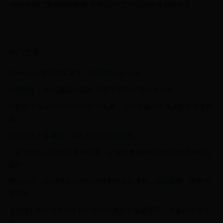
深交所修订重组审核规则 受理后5个工作日内出具审核意见
热门文章
Geektyper模拟黑客桌面：GEEKTyper.com
古国崛起：2025夏王朝盛典·跨服争霸与文明传承之巅
挂机地下城2025年5月9日狂欢庆典：无尽冒险与丰厚奖励等你来挑
战！
如何开快手直播间：从零开始的全面指南
《霸业纵横》2025盛夏争霸赛：全服跨服巅峰对决暨周年庆典狂欢
盛典
疯狂11人：2025年5月23日全球竞技狂欢盛典，挑战极限，赢取丰
厚奖励！
【好物】常吃海参的人和打算吃海参的人都看看吧，海参原来这么
好