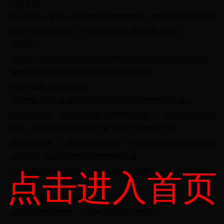
安卓手机
进入设置 -> 显示 -> 夜间模式或者护眼模式，根据手机品牌和系统
版本可能会有所不同，可以选择开启或者调整相关设置。
其他系统
不同的手机品牌和操作系统可能会将护眼模式设置在不同的位置，
通常可以在显示或者显示设置中找到相关选项。
手机护眼模式的科学原理
手机护眼模式主要通过以下方式来降低蓝光对眼睛的刺激：
减少蓝光比例：护眼模式会调整屏幕显示的色温，减少蓝色光线的
比例，使屏幕呈现更暖和的色调（如黄色调或橙色调）。
降低光线强度：在夜间或昏暗环境下，手机护眼模式还可以降低屏
幕的亮度，避免过强的光线对眼睛的刺激。
这些调整可以减少蓝光的照射，减轻眼睛的视觉负担，使长时间使
点击进入首页
用手机的用户更加舒适。
手机护眼模式的使用建议
使用手机护眼模式时，可以考虑以下几点建议：