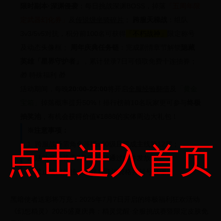
限时副本·深渊侵袭
：每日挑战深渊BOSS，掉落
「五周年限
定武器幻化券」
及
传说级坐骑碎片
；
跨服天梯战
：组队
3v3/5v5对抗，积分前100名可获得
「不朽战神」
限定称号
及动态头像框；
周年庆典任务链
：完成剧情章节解锁
隐藏
英雄「星界守护者」
，累计登录7日可领取
免费十连抽券
；
🎁 特殊福利 🎁
活动期间，每晚
20:00-22:00
将开启
全服经验翻倍
及
「黄金
宝箱」
掉落概率提升50%！排行榜前10名玩家更可参与
终极
抽奖池
，有机会获得价值¥1888的实体周边大礼包！
※注意事项：
1. 跨服战场需角色等级≥60级且完成主线第12章；
点击进入首页
2. 活动奖励将于7月25日前通过邮件发放；
3. 禁止使用外挂，违规者取消资格并封号处理。
黑暗使者送彩将万充：2025年7月7日开启的终极福利狂欢活动
《幻想精灵》2025盛夏庆典：精灵觉醒·全服挑战赛暨限定皮肤免