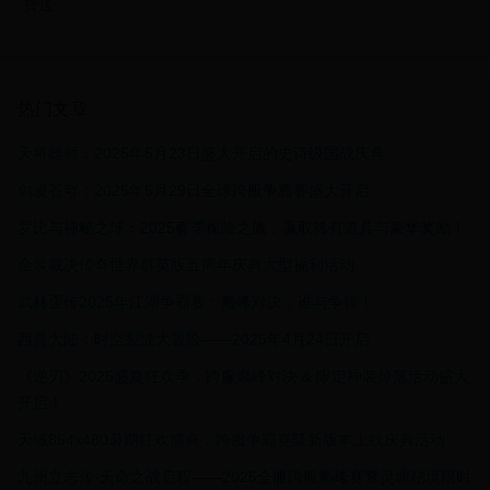
费送
热门文章
天将雄师：2025年5月23日盛大开启的史诗级国战庆典
剑凌苍穹：2025年5月29日全球跨服争霸赛盛大开启
罗比与神秘之球：2025春季探险之旅，赢取稀有道具与豪华奖励！
金装裁决传奇世界群英版五周年庆典大型福利活动
武林歪传2025年江湖争霸赛：巅峰对决，谁与争锋！
西普大陆：时空裂缝大冒险——2025年4月24日开启
《逆刃》2025盛夏狂欢季：跨服巅峰对决 & 限定神装掉落活动盛大
开启！
天域854x480暑期狂欢盛典：跨服争霸赛暨新版本上线庆典活动
九州立志传·天命之战启程——2025全服跨服巅峰赛暨灵墟秘境限时