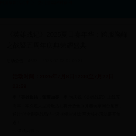
网游最新活动中心 - 热门游戏限时福利
《英雄战记》2025夏日嘉年华：跨服巅峰
之战暨五周年庆典荣耀盛典
活动公告
4663
2025-07-08 02:00:31
活动时间：2025年7月8日12:00至7月22日
23:59
🌟
「英雄集结，荣耀加冕」
🌟 为庆祝《英雄战记》上线五
周年，本次超大型跨服活动将开放全服务器玩家同台竞技，
通过
“时空裂隙战场”
与
“深渊领主讨伐”
两大核心玩法展开角
逐！
✨ 活动内容 ✨