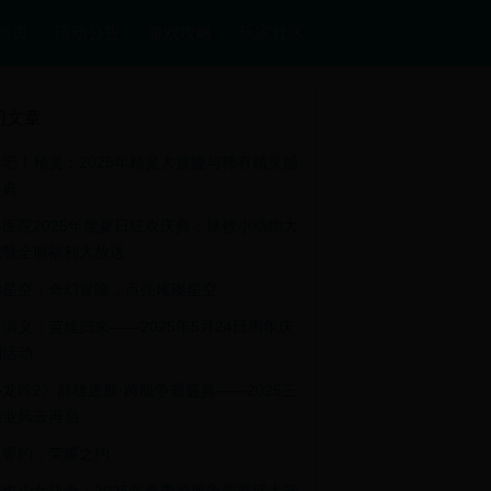
首页
活动公告
游戏攻略
玩家社区
门文章
吧！精灵：2025年精灵大冒险与稀有精灵捕
盛典
医院2025年度夏日狂欢庆典：拯救小动物大
战暨全服福利大放送
指星空：奇幻冒险，点亮璀璨星空
演义：英雄归来——2025年5月24日周年庆
别活动
龙吟2》群雄逐鹿·跨服争霸盛典——2025三
霸业风云再启
桌誓约：荣耀之约