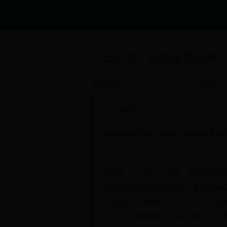
网游最新活动中心 - 热门游戏限时福利
《云中歌》2025盛夏庆典
活动公告
2033
2025-06-11 00:13:36
活动时间
2025年6月11日 10:00 - 2025年6月25日
活动内容
为庆祝《云中歌》三周年，我们将开启
级的玩家可组成
3-5人战队
，通过
天梯
⚔️
阶段一：资格赛
（6/11-6/15） 
6/20） - 双败制淘汰，前128强进入决