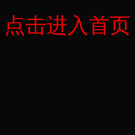
妖来
启
点击进入首页
重生
挑
奖励内容
膀【九霄云翼】+ 100000绑元
《天
00绑元
挑
00绑元
全民
猜
友
过云海秘境收集强化材料
每日19:00-21:00开启
双倍荣誉
得额外奖励
备特效将被平衡
者永久取消资格
通过邮件发放