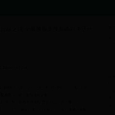
热
：云端之战·全服跨服竞技巅峰对决活动
现形
捉
萌趣
作
 22:00
（UTC+8）
拇
传奇
特
全服规模最大的
「云端之战」跨服PVP联赛
！所有达到60
《卧
匹配系统
与其他服务器强者交锋。
国
- 完成10场匹配赛获得晋级资格
🏆
阶段二：淘汰赛
（6/16-
圆
赛
✨
阶段三：巅峰对决
（6/21-6/25） - 实时直播的全服