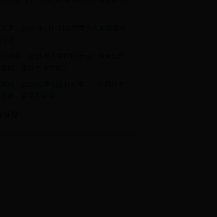
也少女战争：2025年春季跨服争霸赛盛大开
世界：2025年5月5日全球重启庆典暨限时
战活动
朝小将》2025年春季限时活动：勇者集结，
战极限，赢取丰厚奖励！
画猜：2025春季创意狂欢季——全民绘梦，
你所想，赢百万豪礼！
情链接