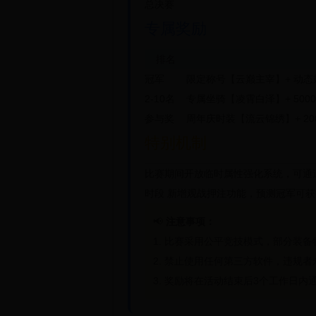
总决赛
专属奖励
排名
冠军
限定称号【云巅主宰】+ 动态翅
2-10名
专属坐骑【凌霄白泽】+ 500
参与奖
周年庆时装【流云锦绣】+ 20
特别机制
比赛期间开放
临时属性强化
系统，可通
时段
新增
观战押注
功能，预测冠军可获
📢
注意事项：
1. 比赛采用公平竞技模式，部分装
2. 禁止使用任何第三方软件，违规
3. 奖励将在活动结束后3个工作日内