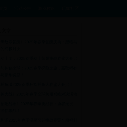
首页
活动公告
游戏攻略
玩家社区
门文章
黑纹章觉醒》2025年春季觉醒庆典：黑暗与
明的终极对决
骑士团：2025春季骑士荣耀挑战赛盛大开启
与神秘之球：2025春季探险之旅，赢取稀有
具与豪华奖励！
捕鱼城2025春季狂欢捕鱼大赛盛大开启！
神大战》2025年春季全球跨服巅峰对决活动
招吧吕布》2025年春季挑战赛：勇者无畏，
布等你来战！
和汤2025年春季温馨烹饪挑战赛暨全服福利