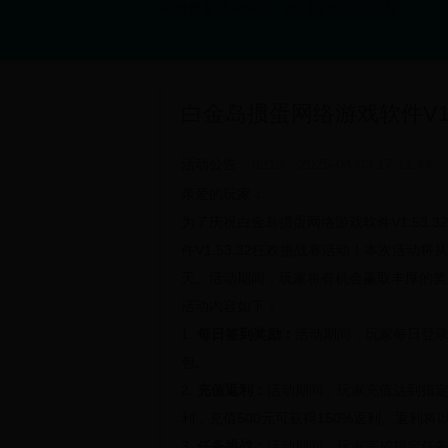
网游最新活动中心 - 热门游戏限时福利
白金岛掼蛋网络游戏软件V1.
活动公告
9215
2025-04-03 17:11:44
亲爱的玩家：
为了庆祝
白金岛掼蛋网络游戏软件V1.53.32
件V1.53.32狂欢挑战赛
活动！本次活动将从2
天。活动期间，玩家将有机会赢取丰厚的奖
活动内容如下：
1.
每日签到奖励：
活动期间，玩家每日登录
包。
2.
充值返利：
活动期间，玩家充值达到指定
利，充值500元可获得150%返利。返利
3.
任务挑战：
活动期间，玩家完成指定任