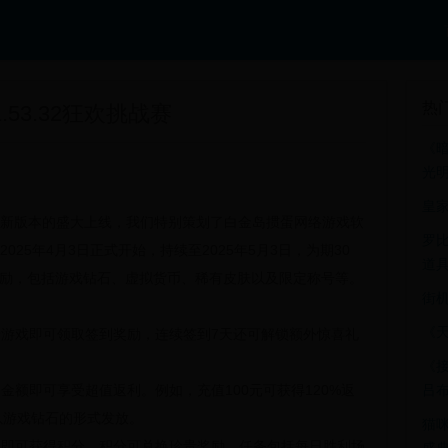
热
53.32狂欢挑战赛
《暗
光
皇家
新版本的盛大上线，我们特别策划了
白金岛掼蛋网络游戏软
罗比
025年4月3日正式开始，持续至2025年5月3日，为期30
道
励，包括游戏钻石、虚拟货币、稀有皮肤以及限定称号等。
街机
《天
游戏即可领取签到奖励，连续签到7天还可解锁额外惊喜礼
《接
金额即可享受超值返利。例如，充值100元可获得120%返
吕
将以游戏钻石的形式发放。
猫咪
务即可获得积分，积分可兑换珍贵奖励。任务包括每日胜利场