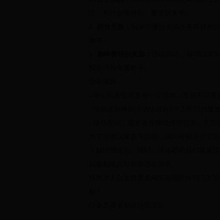
次、累计游戏时长、邀请好友等。
4.
积分兑换：
玩家可通过完成任务获得积
物等。
5.
巅峰赛特别奖励：
活动期间，每周日将举
拟货币和专属称号。
活动规则：
- 每位玩家仅限参与一次活动，奖励不可重
- 活动奖励将在活动结束后7个工作日内发
- 活动期间，若发现作弊或违规行为，主
为了方便玩家参与活动，我们特别设计了活
了解详细信息。同时，活动期间我们将通过
玩家都能及时获取活动资讯。
快来加入
白金岛掼蛋网络游戏软件V1.53.3
励！
白金岛掼蛋游戏运营团队