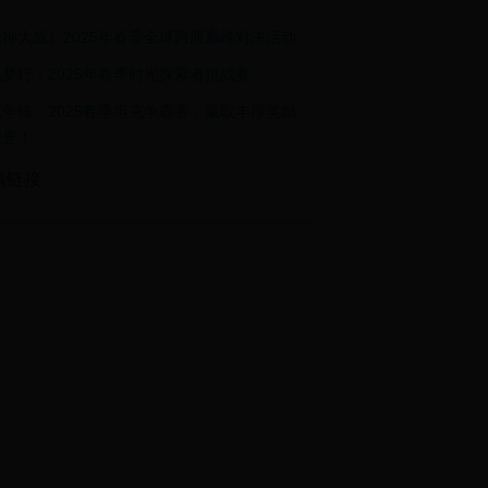
典
神大战》2025年春季全球跨服巅峰对决活动
梦行：2025年春季时光探索者挑战赛
争锋：2025春季坦克争霸赛，赢取丰厚奖励
荣誉！
情链接