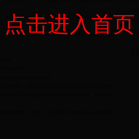
盛
《天
点击进入首页
分，并在积分商城中兑换心仪奖励，包括稀有卡牌、皮肤、宠
拾光
坦克
行巅峰赛，排名前100的玩家将获得额外奖励，包括高端虚
与
友
复领取。
放至玩家账户。
办方有权取消玩家的活动资格。
动专属网页，玩家可直接通过游戏内的活动入口或访问官网
游戏内公告、社交媒体等多种渠道发布最新动态，确保每位
2狂欢挑战赛
吧！让我们一起在游戏中尽情畅玩，赢取丰厚奖