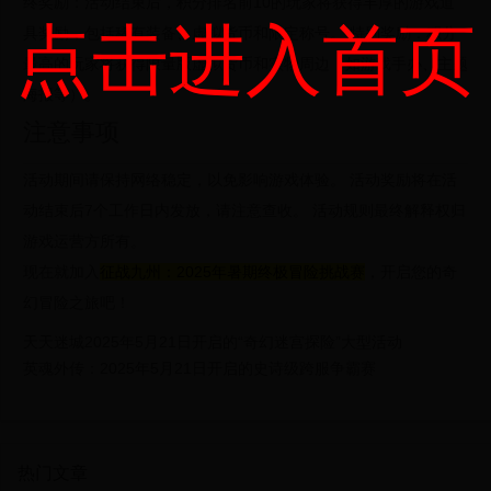
终奖励：活动结束后，积分排名前10的玩家将获得丰厚的游戏道
点击进入首页
具奖励，包括稀有装备、虚拟货币和限定称号。
特别奖励：积分
最高的玩家将获得限量版虚拟货币和实物周边（如游戏手办、主题
海报等）。
注意事项
活动期间请保持网络稳定，以免影响游戏体验。
活动奖励将在活
动结束后7个工作日内发放，请注意查收。
活动规则最终解释权归
游戏运营方所有。
现在就加入
征战九州：2025年暑期终极冒险挑战赛
，开启您的奇
幻冒险之旅吧！
天天迷城2025年5月21日开启的“奇幻迷宫探险”大型活动
英魂外传：2025年5月21日开启的史诗级跨服争霸赛
热门文章