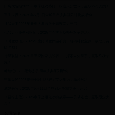
口袋大冒险2025年春季狂欢盛典：探索未知世界，赢取稀有奖励！
重生世界：2025年5月5日全球重启庆典暨限时挑战活动
神武天下2025年春季大型跨服争霸赛盛大开启！
代号诺菲娅是召唤师：2025年春季召唤师狂欢盛典活动
《时空物语》2025年度跨时空探险盛典：解锁神秘宝藏，赢取史诗
级奖励！
行星联盟：2025星际探险家挑战赛——探索未知星系，赢取终极荣
耀！
莽荒纪HD：混沌起源·周年庆典系列活动
守望先锋2025春季全球挑战赛：英雄集结，巅峰对决
威剑苍穹：2025年5月11日全球剑术争霸赛盛大开启
《轻松走位》2025春季全服狂欢挑战赛——灵动走位，赢取限定大
奖！
友情链接