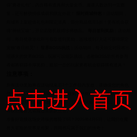
得"勇者礼包"，内含稀有道具和大量金币。邀请人数达到一定数
量，还可解锁特殊成就和限定外观！
限时商城特惠：
活动期间，
商城将上架超值礼包和限定道具，部分商品低至5折！更有机会获
得"神秘宝箱"，开启后随机获得珍稀物品。
每日签到奖励：
活动期
间，每日登录游戏即可领取签到奖励，连续签到7天还可获得限定
宠物"春日精灵"！
世界BOSS挑战：
活动期间，每天特定时段将出
现强大的世界BOSS，玩家可以组队挑战，击败BOSS后所有参与
者都将获得丰厚奖励，最后一击的玩家更有机会获得稀有道具！
注意事项：
所有活动奖励将在活动结束后7个工作日内发放，请确保您的角色
点击进入首页
信息正确。
参与活动需遵守游戏规则，任何作弊行为将导致取消
资格。
活动期间如遇服务器维护，活动时间将相应顺延。
最终解
释权归魔兽大冒险运营团队所有。
准备好迎接这场史诗级的冒险了吗？2025年4月5日，让我们在魔
兽大冒险的世界里相聚，共同书写属于我们的传奇！