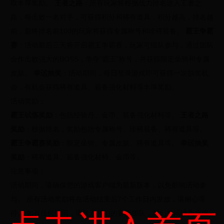
取丰厚奖励。
王者之路
：所有玩家将根据战力排名进入王者之
路，每击败一名对手，可获得积分和稀有道具，积分越高，排名越
前，最终排名前100的玩家将获得专属称号和珍稀装备。
霸王争霸
赛
：活动最后三天将开启霸王争霸赛，玩家可组队参与，通过团队
合作击败强大的BOSS，争夺“霸王”称号，并获得限定坐骑和专属
皮肤。
幸运抽奖
：活动期间，每日登录游戏即可获得一次抽奖机
会，有机会获得稀有道具、装备强化材料等丰厚奖励。
活动奖励：
霸王试炼奖励
：包括经验丹、金币、装备强化材料等。
王者之路
奖励
：根据排名，奖励包括专属称号、珍稀装备、稀有道具等。
霸王争霸赛奖励
：限定坐骑、专属皮肤、稀有道具等。
幸运抽奖
奖励
：稀有道具、装备强化材料、金币等。
注意事项：
活动期间，请确保您的游戏客户端为最新版本，以免影响活动参
与。
所有活动奖励将在活动结束后7个工作日内发放，请耐心等
待。
如有任何疑问，请联系我们的客服团队，我们将竭诚为您服