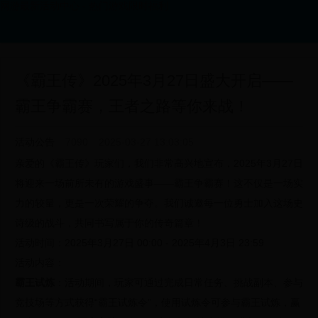
网游最新活动中心 - 热门游戏限时福利
《霸王传》2025年3月27日盛大开启——
霸王争霸赛，王者之路等你来战！
活动公告
7090
2025-03-27 13:03:05
亲爱的《霸王传》玩家们，我们非常高兴地宣布，2025年3月27日
将迎来一场前所未有的游戏盛事——霸王争霸赛！这不仅是一场实
力的较量，更是一次荣耀的争夺。我们诚邀每一位勇士加入这场史
诗级的战斗，共同书写属于你的传奇篇章！
活动时间：2025年3月27日 00:00 - 2025年4月3日 23:59
活动内容：
霸王试炼
：活动期间，玩家可通过完成日常任务、挑战副本、参与
竞技场等方式获得“霸王试炼令”，使用试炼令可参与霸王试炼，赢